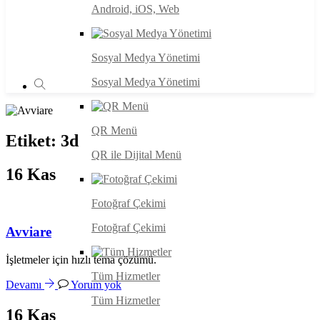
Android, iOS, Web
Sosyal Medya Yönetimi
Sosyal Medya Yönetimi
QR Menü
Etiket:
3d
QR ile Dijital Menü
16
Kas
Fotoğraf Çekimi
Fotoğraf Çekimi
Avviare
İşletmeler için hızlı tema çözümü.
Tüm Hizmetler
Devamı
Yorum yok
Tüm Hizmetler
16
Kas