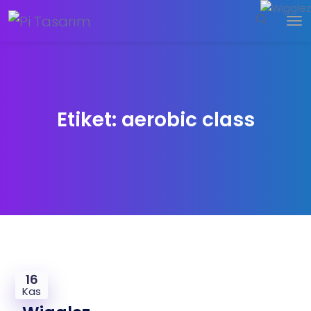
Etiket:
aerobic class
16
Kas