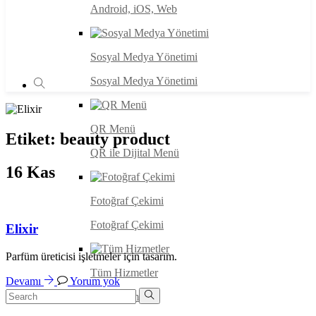
Android, iOS, Web
Sosyal Medya Yönetimi
Sosyal Medya Yönetimi
QR Menü
Etiket:
beauty product
QR ile Dijital Menü
16
Kas
Fotoğraf Çekimi
Fotoğraf Çekimi
Elixir
Parfüm üreticisi işletmeler için tasarım.
Tüm Hizmetler
Devamı
Yorum yok
Tüm Hizmetler