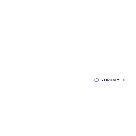
Sosyal Medya Yönetimi
Sosyal Medya Yönetimi
QR Menü
QR ile Dijital Menü
Fotoğraf Çekimi
Fotoğraf Çekimi
Tüm Hizmetler
YORUM YOK
Tüm Hizmetler