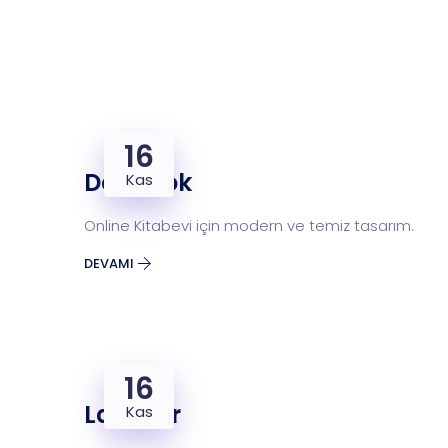
16
Docbook
Kas
Online Kitabevi için modern ve temiz tasarım.
DEVAMI
16
LaAutor
Kas