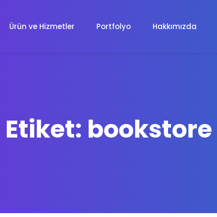
Ürün ve Hizmetler
Portfolyo
Hakkımızda
Web Tasarım
Profesyonel Web Tasarım
Etiket:
bookstore
E-Ticaret Sitesi
E-Ticaret Paketleri
Grafik Tasarım
Grafik Tasarım
Uygulama Geliştirme
Android, iOS, Web