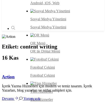
Android, iOS, Web
Sosyal Medya Yönetimi
Sosyal Medya Yönetimi
QR Menü
Etiket:
content writing
QR ile Dijital Menü
16
Kas
Fotoğraf Çekimi
Fotoğraf Çekimi
Artion
İçerik Yazma Hizmetleri için modern ve temiz tasarım. İçerik
Yazarları, blog yazarları ve nüfuz sahipleri için.
Tüm Hizmetler
Devamı
Yorum yok
Tüm Hizmetler