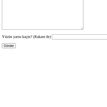
Yüzün yarısı kaçtır? (Rakam ile)