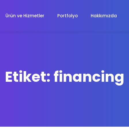
Ürün ve Hizmetler
Portfolyo
Hakkımızda
Web Tasarım
Profesyonel Web Tasarım
Etiket:
financing
E-Ticaret Sitesi
E-Ticaret Paketleri
Grafik Tasarım
Grafik Tasarım
Uygulama Geliştirme
Android, iOS, Web