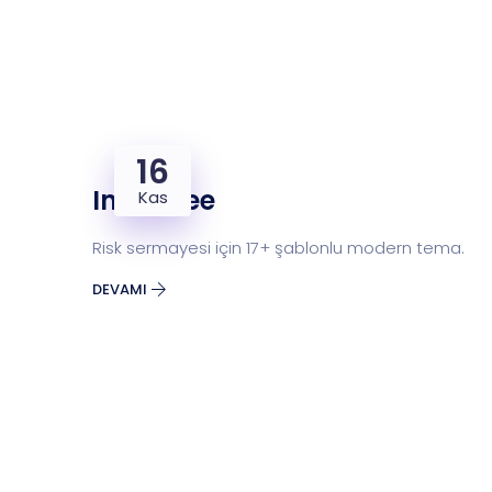
16
Investree
Kas
Risk sermayesi için 17+ şablonlu modern tema.
DEVAMI