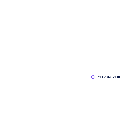
Sosyal Medya Yönetimi
Sosyal Medya Yönetimi
QR Menü
QR ile Dijital Menü
Fotoğraf Çekimi
Fotoğraf Çekimi
Tüm Hizmetler
YORUM YOK
Tüm Hizmetler