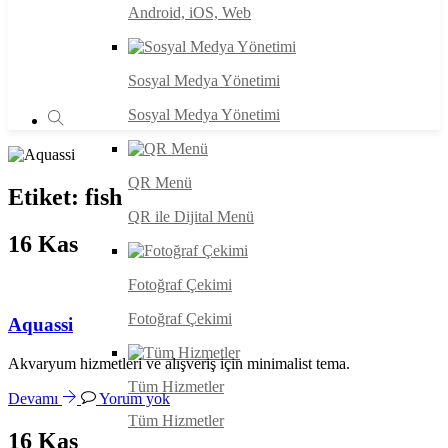
Android, iOS, Web
Sosyal Medya Yönetimi
Sosyal Medya Yönetimi
QR Menü
Etiket:
fish
QR ile Dijital Menü
16
Kas
Fotoğraf Çekimi
Fotoğraf Çekimi
Aquassi
Akvaryum hizmetleri ve alışveriş için minimalist tema.
Tüm Hizmetler
Devamı
Yorum yok
Tüm Hizmetler
16
Kas