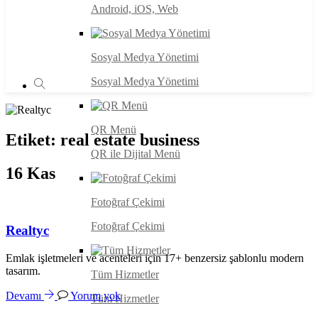
Android, iOS, Web
Sosyal Medya Yönetimi
Sosyal Medya Yönetimi
QR Menü
Etiket:
real estate business
QR ile Dijital Menü
16
Kas
Fotoğraf Çekimi
Fotoğraf Çekimi
Realtyc
Emlak işletmeleri ve acenteleri için 17+ benzersiz şablonlu modern
tasarım.
Tüm Hizmetler
Devamı
Yorum yok
Tüm Hizmetler