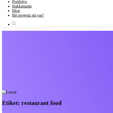
Portfolyo
Hakkımızda
Blog
Bir projeniz mi var?
Etiket:
restaurant food