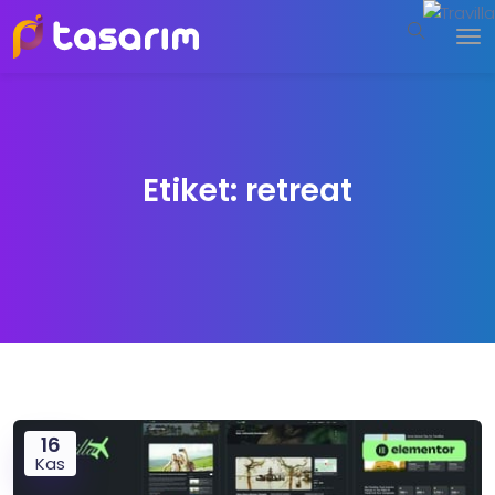
Etiket:
retreat
16
Kas