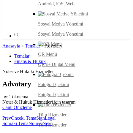
Android, iOS, Web
Sosyal Medya Yönetimi
Sosyal Medya Yönetimi
Anasayfa
»
Temalar
»
Advotary
QR Menü
Temalar:
Finans & Hukuk
QR ile Dijital Menü
Noter ve Hukuki Hizmetler
Advotary
Fotoğraf Çekimi
Fotoğraf Çekimi
by: Tokotema
Noter & Hukuk Hizmetleri için tasarım.
Canlı Önizleme
Tüm Hizmetler
Prev
Önceki Tema
SignLegal
Sonraki Tema
Nourisi
Next
Tüm Hizmetler