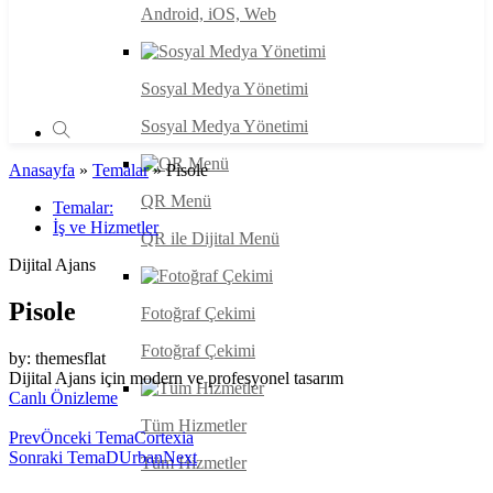
Android, iOS, Web
Sosyal Medya Yönetimi
Sosyal Medya Yönetimi
Anasayfa
»
Temalar
»
Pisole
QR Menü
Temalar:
İş ve Hizmetler
QR ile Dijital Menü
Dijital Ajans
Pisole
Fotoğraf Çekimi
Fotoğraf Çekimi
by: themesflat
Dijital Ajans için modern ve profesyonel tasarım
Canlı Önizleme
Tüm Hizmetler
Prev
Önceki Tema
Cortexia
Sonraki Tema
DUrban
Next
Tüm Hizmetler