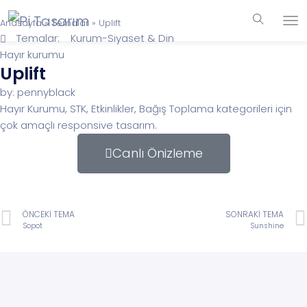
Anasayfa
»
Temalar
»
Uplift
Temalar:
Kurum-Siyaset & Din
Hayır kurumu
Uplift
by: pennyblack
Hayır Kurumu, STK, Etkinlikler, Bağış Toplama kategorileri için
çok amaçlı responsive tasarım.
Canlı Önizleme
ÖNCEKI TEMA
SONRAKI TEMA
Sopot
Sunshine